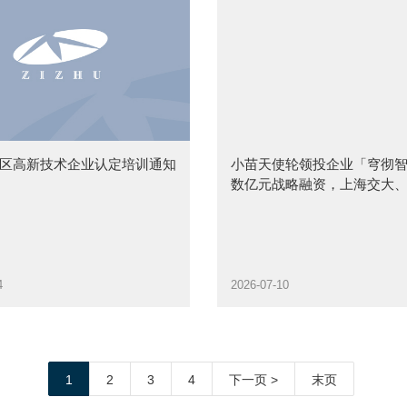
区高新技术企业认定培训通知
小苗天使轮领投企业「穹彻
数亿元战略融资，上海交大
集团等联合注资
4
2026-07-10
1
2
3
4
下一页 >
末页