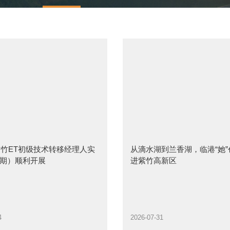
年紫竹ET初级技术转移经理人实
从滴水湖到兰香湖，临港“她
期）顺利开展
进紫竹高新区
4
2026-07-31