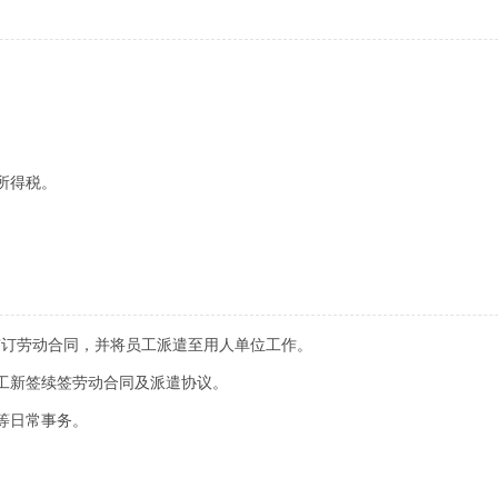
所得税。
签订劳动合同，并将员工派遣至用人单位工作。
工新签续签劳动合同及派遣协议。
等日常事务。
。